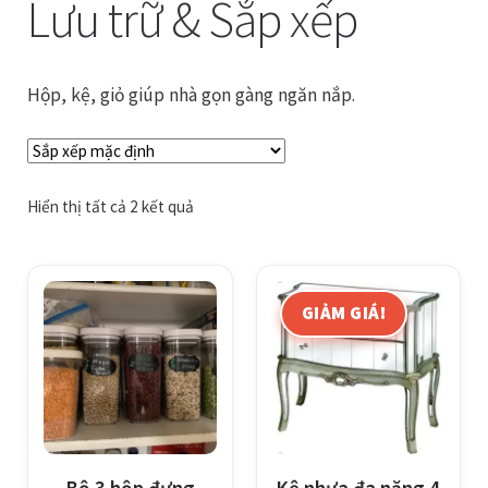
Lưu trữ & Sắp xếp
Giỏ hàng
Hộp, kệ, giỏ giúp nhà gọn gàng ngăn nắp.
Tài khoản
Thanh toán
Hiển thị tất cả 2 kết quả
GIẢM GIÁ!