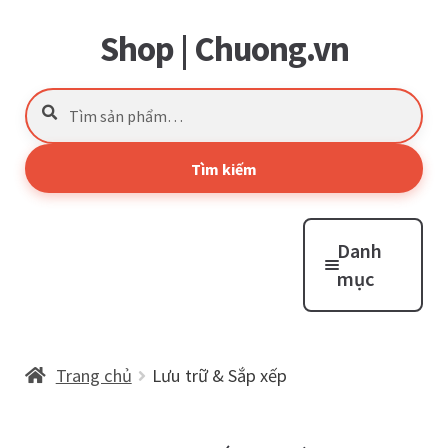
Shop | Chuong.vn
Đi
Chuyển
đến
đến
Tìm
Điều
nội
kiếm:
hướng
dung
Tìm kiếm
Danh
mục
Tổng quan
Trang chủ
Lưu trữ & Sắp xếp
Cửa hàng