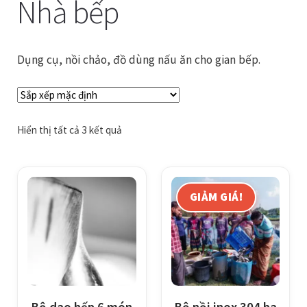
Nhà bếp
Giỏ hàng
Dụng cụ, nồi chảo, đồ dùng nấu ăn cho gian bếp.
Tài khoản
Thanh toán
Hiển thị tất cả 3 kết quả
GIẢM GIÁ!