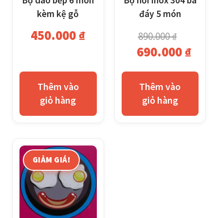
Bộ dao bếp 6 món
Bộ nồi inox 304 ba
kèm kệ gỗ
đáy 5 món
450.000
₫
890.000
₫
Giá
Giá
690.000
₫
gốc
hiện
là:
tại
Thêm vào
Thêm vào
890.000 ₫.
là:
giỏ hàng
giỏ hàng
690.
GIẢM GIÁ!