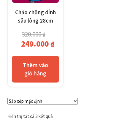
Chảo chống dính
sâu lòng 28cm
320.000
₫
Giá
Giá
249.000
₫
gốc
hiện
là:
tại
Thêm vào
320.000 ₫.
là:
giỏ hàng
249.000 ₫.
Hiển thị tất cả 3 kết quả